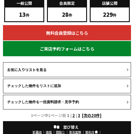
一般公開
会員限定
店舗公開
13
28
229
件
件
件
無料会員登録はこちら
ご来店予約フォームはこちら
お気に入りリストを見る
3ページ中1ページ目
1
|
2
|
3
[次の20件]
並び替え
新着順
｜
価格
｜
間取り
｜
専有面積
｜
築年月
｜