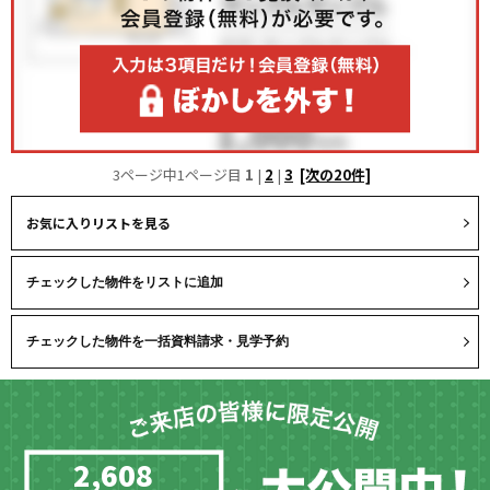
3ページ中1ページ目
1
|
2
|
3
[次の20件]
お気に入りリストを見る
2,608