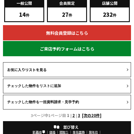
一般公開
会員限定
店舗公開
14
27
232
件
件
件
無料会員登録はこちら
ご来店予約フォームはこちら
お気に入りリストを見る
3ページ中1ページ目
1
|
2
|
3
[次の20件]
並び替え
新着順
｜
価格
｜
間取り
｜
専有面積
｜
築年月
｜