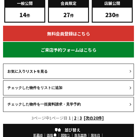
一般公開
会員限定
店舗公開
14
27
230
件
件
件
無料会員登録はこちら
ご来店予約フォームはこちら
お気に入りリストを見る
3ページ中1ページ目
1
|
2
|
3
[次の20件]
並び替え
新着順
｜
価格
｜
間取り
｜
専有面積
｜
築年月
｜