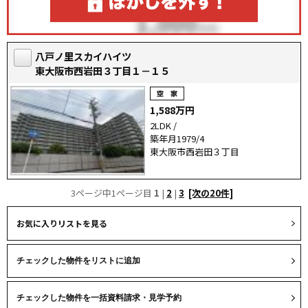
八戸ノ里スカイハイツ
東大阪市西岩田３丁目１－１５
1,588万円
2LDK /
築年月1979/4
東大阪市西岩田３丁目
3ページ中1ページ目
1
|
2
|
3
[次の20件]
お気に入りリストを見る