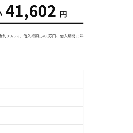
41,602
い
円
利0.975%、借入総額
1,480
万円、借入期間35年