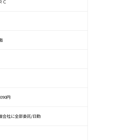
ＲＣ
階
,090円
理会社に全部委託/日勤