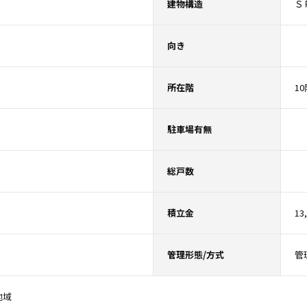
建物構造
Ｓ
向き
所在階
10
駐車場有無
総戸数
積立金
13
管理形態/方式
管
地域