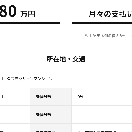
480
万円
月々の支払
※上記支払例の借入条件：金
所在地・交通
目 久宝寺グリーンマンション
口
徒歩分数
9分
徒歩分数