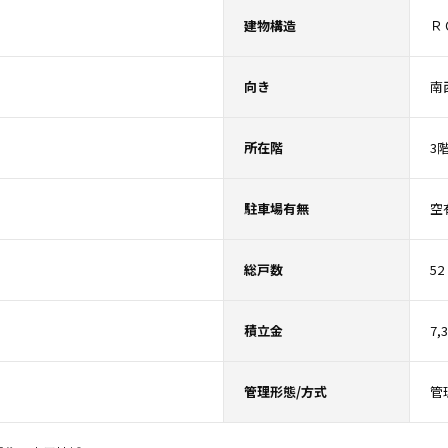
建物構造
Ｒ
向き
南
所在階
3
駐車場有無
空
総戸数
52
積立金
7,
管理形態/方式
管