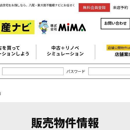
古住宅をお探しなら、八尾・東大阪不動産ナビにお任せく
無料会員登録
来店予約
お問い合わせ
古を買って
中古＋リノベ
店舗公開物件
ーションしよう
シミュレーション
店舗案
パスワード
前
販売物件情報