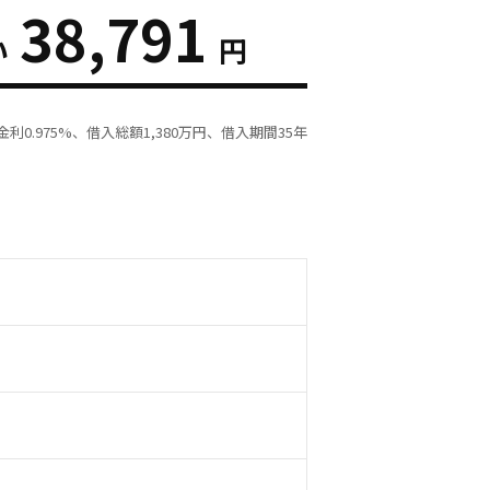
38,791
い
円
利0.975%、借入総額
1,380
万円、借入期間35年