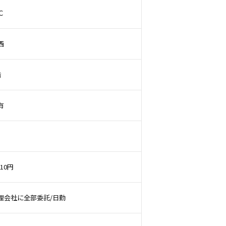
Ｃ
西
階
有
310円
理会社に全部委託/日勤