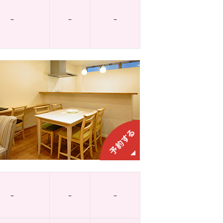
–
–
–
–
–
–