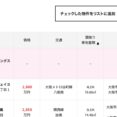
間取り
価格
交通
専有面積
ングス
–
–
–
ェイユ
2,600
大阪メトロ谷町線
4LDK
大阪
丁目１
万円
八尾南
76.68㎡
大阪
大阪市
美
2,850
関西線
3LDK
目
万円
加美
74.48㎡