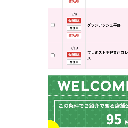
3/8
グランアッシュ平野
7/18
プレミスト平野背戸口レ
ス
95