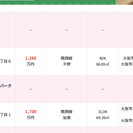
–
–
–
1,388
関西線
4DK
大阪
丁目６
万円
平野
66.65㎡
大阪市
パーク
–
–
–
大阪市
1,700
関西線
3LDK
丁目１
万円
加美
64.28㎡
大阪市