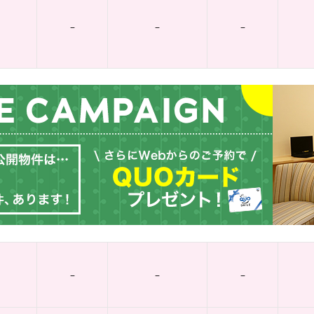
–
–
–
–
–
–