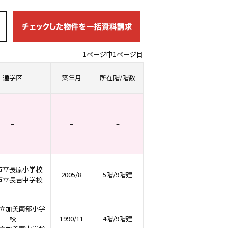
1ページ中1ページ目
通学区
築年月
所在階/階数
–
–
–
市立長原小学校
2005/8
5階/9階建
市立長吉中学校
立加美南部小学
校
1990/11
4階/9階建