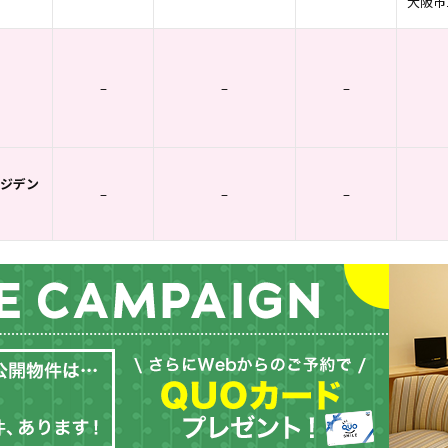
大阪市
–
–
–
ジデン
–
–
–