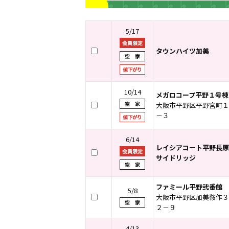
5/17
タウンハイツ加美
10/14
メガロコープ平野１号棟
大阪市平野区平野宮町１
－３
6/14
レイシアコート平野長原
サイドリッジ
ファミール平野弐番館
5/8
大阪市平野区加美鞍作３
２－９
4/13