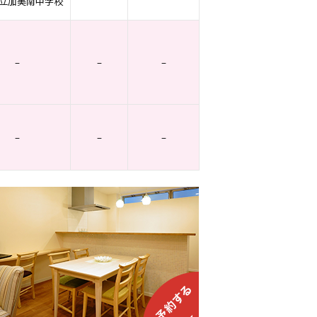
立加美南中学校
–
–
–
–
–
–