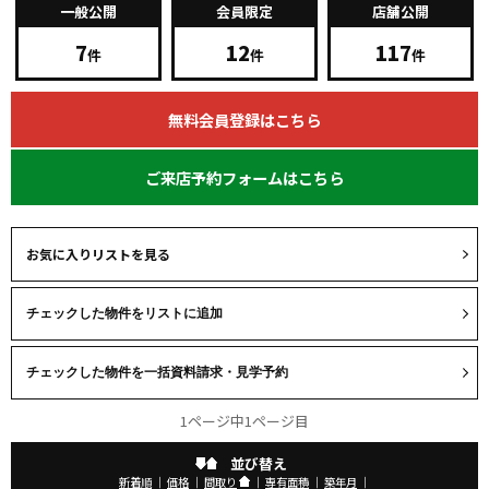
一般公開
会員限定
店舗公開
7
12
117
件
件
件
無料会員登録はこちら
ご来店予約フォームはこちら
お気に入りリストを見る
1ページ中1ページ目
並び替え
新着順
｜
価格
｜
間取り
｜
専有面積
｜
築年月
｜