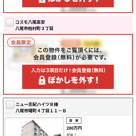
コスモ八尾高安
八尾市柏村町３丁目
ニュー志紀ハイツＢ棟
八尾市曙町４丁目１１－Ｂ
280万円
3DK /