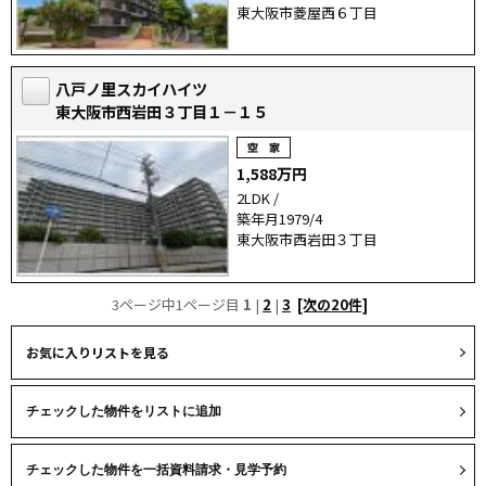
東大阪市菱屋西６丁目
八戸ノ里スカイハイツ
東大阪市西岩田３丁目１－１５
1,588万円
2LDK /
築年月1979/4
東大阪市西岩田３丁目
3ページ中1ページ目
1
|
2
|
3
[次の20件]
お気に入りリストを見る