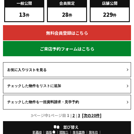
一般公開
会員限定
店舗公開
13
28
229
件
件
件
無料会員登録はこちら
ご来店予約フォームはこちら
お気に入りリストを見る
3ページ中1ページ目
1
|
2
|
3
[次の20件]
並び替え
新着順
｜
価格
｜
間取り
｜
専有面積
｜
築年月
｜