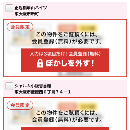
正起瓢箪山ハイツ
東大阪市新町
シャルム小阪壱番館
東大阪市菱屋西６丁目７４－１