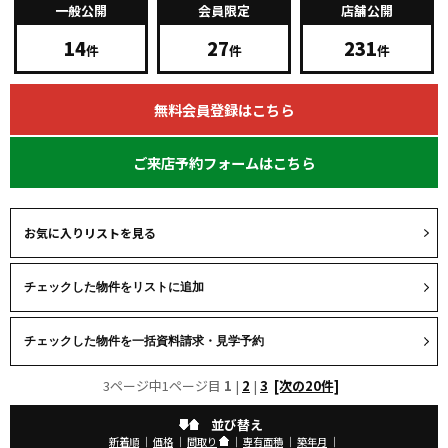
一般公開
会員限定
店舗公開
14
27
231
件
件
件
無料会員登録はこちら
ご来店予約フォームはこちら
お気に入りリストを見る
3ページ中1ページ目
1
|
2
|
3
[次の20件]
並び替え
新着順
｜
価格
｜
間取り
｜
専有面積
｜
築年月
｜