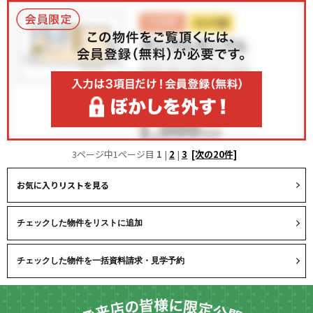
3ページ中1ページ目
1
|
2
|
3
[次の20件]
お気に入りリストを見る