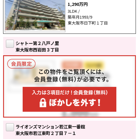
1,290万円
3LDK /
築年月1993/9
東大阪市日下町１丁目
シャトー第２八戸ノ里
東大阪市西岩田３丁目
ライオンズマンション若江東一番館
東大阪市若江東町２丁目７－１