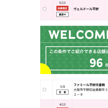
5/13
ヴェルドール平野
96
ファミール平野弐番館
5/8
大阪市平野区加美鞍作３
２－９
4/13