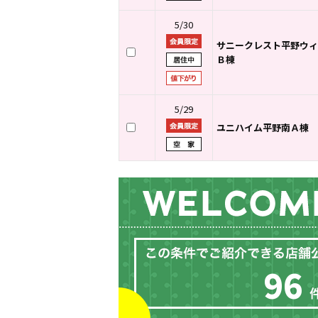
5/30
サニークレスト平野ウィ
Ｂ棟
5/29
ユニハイム平野南Ａ棟
96