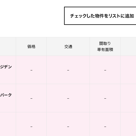
間取り
価格
交通
専有面積
ジデン
–
–
–
パーク
–
–
–
–
–
–