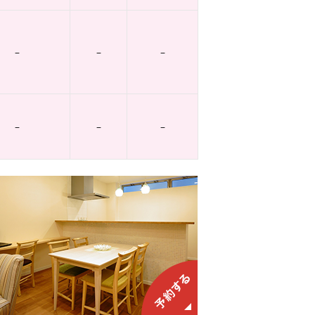
–
–
–
–
–
–