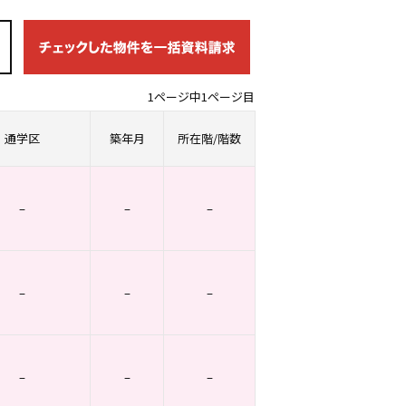
1ページ中1ページ目
通学区
築年月
所在階/階数
–
–
–
–
–
–
–
–
–