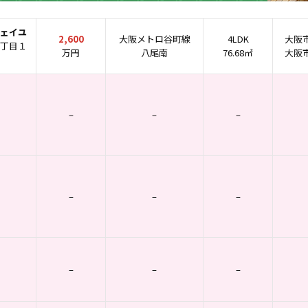
ェイユ
2,600
大阪メトロ谷町線
4LDK
大阪
丁目１
万円
八尾南
76.68㎡
大阪
–
–
–
–
–
–
–
–
–