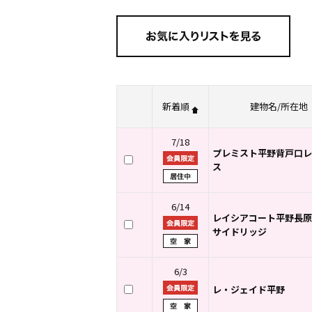
新着順
建物名/所在地
7/18
プレミスト平野背戸口レ
ス
6/14
レイシアコート平野長原
サイドリッジ
6/3
レ・ジェイド平野